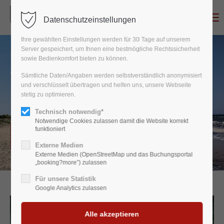
Menu
Datenschutzeinstellungen
Login
Ihre gewählten Einstellungen werden für 30 Tage auf unserem
Benutzername
Server gespeichert, um Ihnen eine bestmögliche Rechtssicherheit
Tourismus
sowie Bedienkomfort bieten zu können.
Urlaub in Behrensdorf/Ostsee
Sämtliche Daten/Angaben werden selbstverständlich anonymisiert
und verschlüsselt übertragen und helfen uns, unsere Webseite
stetig zu optimieren.
Passwort
Spaß, Erholung und Ruhe
am Strand und im Naturschutzgebiet.
Technisch notwendig*
Notwendige Cookies zulassen damit die Website korrekt
funktioniert
Weitere Informationen
Externe Medien
Anmelden
Externe Medien (OpenStreetMap und das Buchungsportal
„booking?more”) zulassen
Register
|
Lost your password?
Für unsere Statistik
Google Analytics zulassen
Support
Lorem ipsum dolor sit amet: