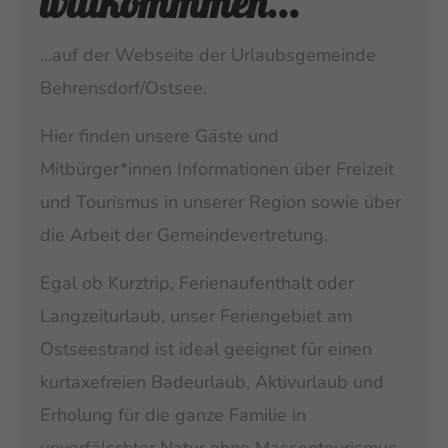
willkommmen...
Drop us a line
...auf der Webseite der Urlaubsgemeinde
info@yourdomain.com
Behrensdorf/Ostsee.
About us
Hier finden unsere Gäste und
Lorem ipsum dolor sit amet, consectetuer
Mitbürger*innen Informationen über Freizeit
adipiscing elit.
und Tourismus in unserer Region sowie über
Aenean commodo ligula eget dolor. Aenean
die Arbeit der Gemeindevertretung.
massa. Cum sociis natoque penatibus et magnis
dis parturient montes, nascetur ridiculus mus.
Egal ob Kurztrip, Ferienaufenthalt oder
Donec quam felis, ultricies nec.
Langzeiturlaub, unser Feriengebiet am
Ostseestrand ist ideal geeignet für einen
kurtaxefreien Badeurlaub, Aktivurlaub und
Erholung für die ganze Familie in